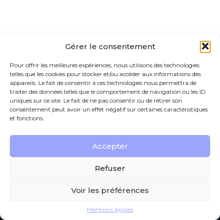
Gérer le consentement
Pour offrir les meilleures expériences, nous utilisons des technologies
telles que les cookies pour stocker et/ou accéder aux informations des
appareils. Le fait de consentir à ces technologies nous permettra de
traiter des données telles que le comportement de navigation ou les ID
uniques sur ce site. Le fait de ne pas consentir ou de retirer son
consentement peut avoir un effet négatif sur certaines caractéristiques
et fonctions.
Footer
Accepter
190 rue Gustave Eiffel Verneuil sur Avre – 27130
VERNEUIL D’AVRE ET D’ITON
Principale
Refuser
Voir les préférences
Footer
PLAN DU SITE
MENTIONS LÉGALES
Mentions légales
Conception et réalisation
Classe 7