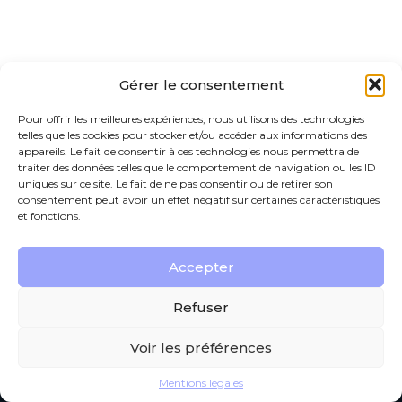
Gérer le consentement
Pour offrir les meilleures expériences, nous utilisons des technologies
telles que les cookies pour stocker et/ou accéder aux informations des
appareils. Le fait de consentir à ces technologies nous permettra de
traiter des données telles que le comportement de navigation ou les ID
uniques sur ce site. Le fait de ne pas consentir ou de retirer son
consentement peut avoir un effet négatif sur certaines caractéristiques
et fonctions.
Footer
Accepter
190 rue Gustave Eiffel Verneuil sur Avre – 27130
VERNEUIL D’AVRE ET D’ITON
Principale
Refuser
Voir les préférences
Footer
PLAN DU SITE
MENTIONS LÉGALES
Mentions légales
Conception et réalisation
Classe 7