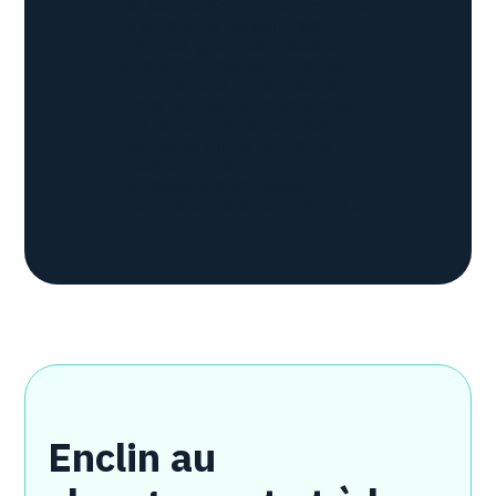
un Secret Santa pour ajouter
une touche de surprise.
Loin des grandes mises en
scène, ce moment en petit
comité nous a permis de
nous retrouver, d’échanger
autrement et de cultiver ce
qui fait la force de notre
cabinet : une
ambiance conviviale,
bienveillante et authentique
Enclin au