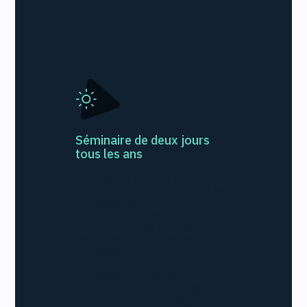
Nos
événements
Séminaire de deux jours
tous les ans
Deux jours par an, tout le
cabinet se retrouve pour les
journées de formation du
Groupe Excel Normandie-
Nord, ouvertes à l’ensemble
des collaborateurs, sans
exception.​
Au programme :
actualisation de nos
compétences, échanges
entre pairs et partage de