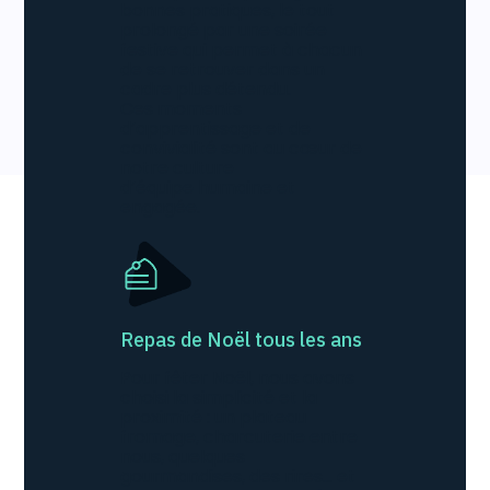
bonnes pratiques, le tout
prolongé par une soirée
festive qui permet à chacun
de se retrouver dans un
cadre plus détendu.
Ces moments
d’apprentissage et de
convivialité sont au cœur de
notre culture
d’équipe humaine et
engagée.
Repas de Noël tous les ans
Pour fêter Noël, nous avons
choisi la simplicité et la
proximité : un plateau
fromage, charcuterie entre
nous, quelques
gourmandises, des rires… et