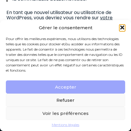
En tant que nouvel utilisateur ou utilisatrice de
WordPress, vous devriez vous rendre sur
votre
tableau de bord
pour supprimer cette page et
Gérer le consentement
créer de nouvelles pages pour votre contenu.
Amusez-vous bien !
Pour offrir les meilleures expériences, nous utilisons des technologies
telles que les cookies pour stocker et/ou accéder aux informations des
appareils. Le fait de consentir à ces technologies nous permettra de
traiter des données telles que le comportement de navigation ou les ID
uniques sur ce site. Le fait de ne pas consentir ou de retirer son
consentement peut avoir un effet négatif sur certaines caractéristiques
et fonctions.
Footer
Accepter
190 rue Gustave Eiffel Verneuil sur Avre – 27130
VERNEUIL D’AVRE ET D’ITON
Principale
Refuser
Voir les préférences
Footer
PLAN DU SITE
MENTIONS LÉGALES
Mentions légales
Conception et réalisation
Classe 7