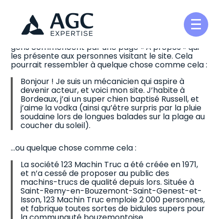
Ceci est une page d’exemple. C’est différent d’un
article de blog parce qu’elle restera au même
Créer et reprendre une activité
Pilotez votre gestion
Aller
endroit et apparaîtra dans la navigation de votre
au
site (dans la plupart des thèmes). La plupart des
contenu
gens commencent par une page « À propos » qui
Gérer votre quotidien
Suivre votre comptabilité
les présente aux personnes visitant le site. Cela
pourrait ressembler à quelque chose comme cela :
Développer votre entreprise
Gérer vos ressources humaines
Bonjour ! Je suis un mécanicien qui aspire à
devenir acteur, et voici mon site. J’habite à
Bordeaux, j’ai un super chien baptisé Russell, et
Construire votre patrimoine
Dématérialiser vos documents
j’aime la vodka (ainsi qu’être surpris par la pluie
soudaine lors de longues balades sur la plage au
coucher du soleil).
Être prêt pour la facturation
électronique
…ou quelque chose comme cela :
La société 123 Machin Truc a été créée en 1971,
et n’a cessé de proposer au public des
machins-trucs de qualité depuis lors. Située à
Saint-Remy-en-Bouzemont-Saint-Genest-et-
Isson, 123 Machin Truc emploie 2 000 personnes,
et fabrique toutes sortes de bidules supers pour
la communauté bouzemontoise.